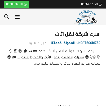
0560856993
0565457779
اسرع شركة نقل اثاث
UNCATEGORIZED
,
المدونة
,
خدماتنا
قبل 4 سنوات
شركة الشهد الدولية لنقل الاثاث بجده. 🚛 🚜 🏠 😉 🌏 💪
👌👍👇 🙂 سيارات مغلقة لنقل الاثاث والحفاظ عليه … 🚛 🙂
عمالة مدربة لنقل الاثاث والحفاظ عليه من…