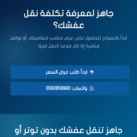
جاهز لمعرفة تكلفة نقل
عفشك؟
ابدأ بالنموذج للحصول على عرض مناسب لتفاصيلك، أو تواصل
مباشرة إذا كان موعد النقل قريبًا.
ابدأ طلب عرض السعر
واتساب: 0560856993
جاهز تنقل عفشك بدون توتر أو