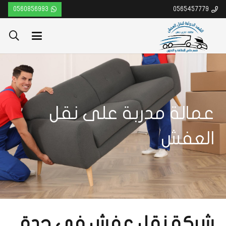
0560856993
0565457779
عمالة مدربة على نقل
العفش
شركة نقل عفش فى جدة