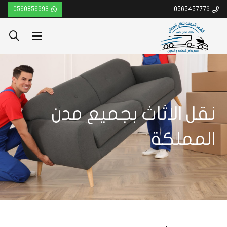
0560856993
0565457779
نقل الاثاث بجميع مدن
المملكة