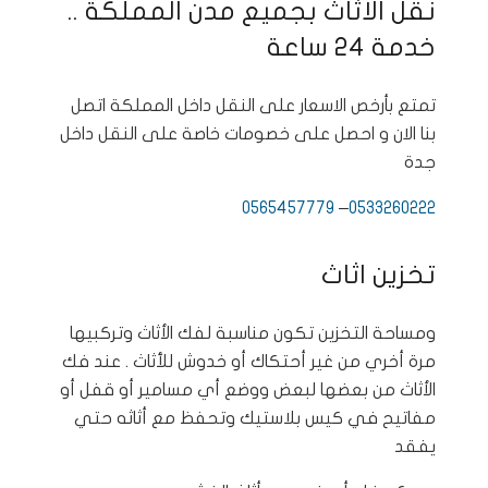
نقل الاثاث بجميع مدن المملكة ..
خدمة 24 ساعة
تمتع بأرخص الاسعار على النقل داخل المملكة اتصل
بنا الان و احصل على خصومات خاصة على النقل داخل
جدة
0565457779
–
0533260222‬
تخزين اثاث
ومساحة التخزين تكون مناسبة لفك الأثاث وتركبيها
مرة أخري من غير أحتكاك أو خدوش للأثاث . عند فك
الأثاث من بعضها لبعض ووضع أي مسامير أو قفل أو
مفاتيح في كيس بلاستيك وتحفظ مع أثاثه حتي
يفقد