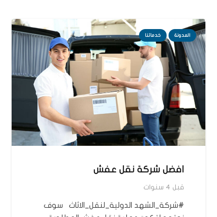
المدونة
خدماتنا
افضل شركة نقل عفش
قبل 4 سنوات
#شركة_الشهد الدولية_لنقل_الاثاث سوف