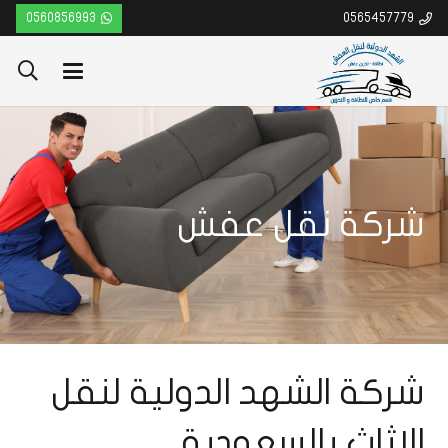
0560856993
0565457779
شركة نقل عفش
شركة الشهد الدولية لنقل
الاثاث بالسعودية